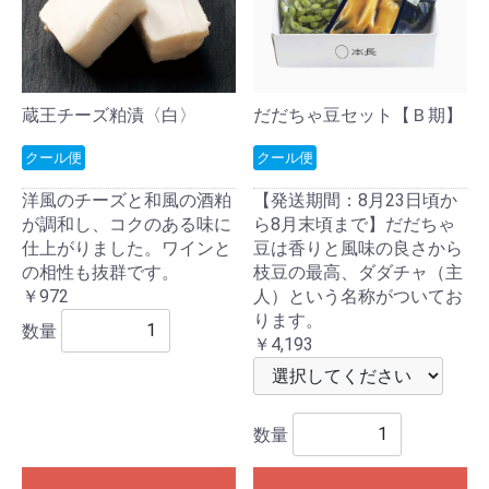
蔵王チーズ粕漬〈白〉
だだちゃ豆セット【Ｂ期】
クール便
クール便
洋風のチーズと和風の酒粕
【発送期間：8月23日頃か
が調和し、コクのある味に
ら8月末頃まで】だだちゃ
仕上がりました。ワインと
豆は香りと風味の良さから
の相性も抜群です。
枝豆の最高、ダダチャ（主
￥972
人）という名称がついてお
ります。
数量
￥4,193
数量