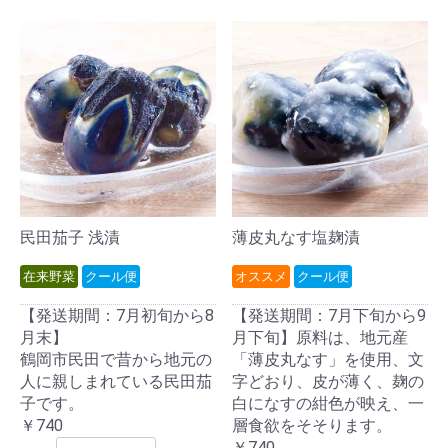
民田茄子 浅漬
薄皮丸なす塩麹漬
在来野菜
クール便
オススメ
クール便
【発送期間：7月初旬から8
【発送期間：7月下旬から9
月末】
月下旬】原料は、地元産
鶴岡市民田で昔から地元の
「薄皮丸なす」を使用、文
人に親しまれている民田茄
字どおり、皮が薄く、麹の
子です。
白になすの紺色が映え、一
￥740
層食欲をそそります。
￥740