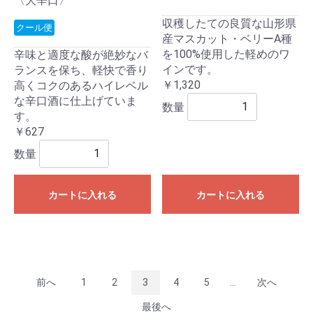
〈大辛口〉
収穫したての良質な山形県
クール便
産マスカット・ベリーA種
を100%使用した軽めのワ
辛味と適度な酸が絶妙なバ
インです。
ランスを保ち、軽快で香り
￥1,320
高くコクのあるハイレベル
な辛口酒に仕上げていま
数量
す。
￥627
数量
カートに入れる
カートに入れる
前へ
1
2
3
4
5
...
次へ
最後へ