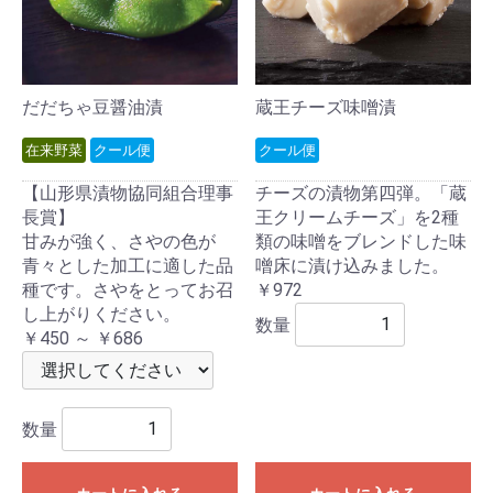
だだちゃ豆醤油漬
蔵王チーズ味噌漬
在来野菜
クール便
クール便
【山形県漬物協同組合理事
チーズの漬物第四弾。「蔵
長賞】
王クリームチーズ」を2種
甘みが強く、さやの色が
類の味噌をブレンドした味
青々とした加工に適した品
噌床に漬け込みました。
種です。さやをとってお召
￥972
し上がりください。
数量
￥450 ～ ￥686
数量