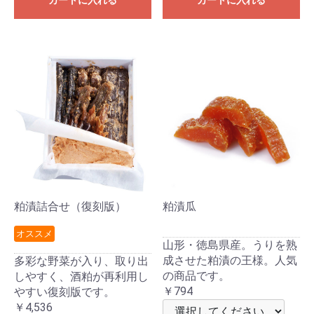
粕漬詰合せ（復刻版）
粕漬瓜
オススメ
山形・徳島県産。うりを熟
成させた粕漬の王様。人気
多彩な野菜が入り、取り出
の商品です。
しやすく、酒粕が再利用し
￥794
やすい復刻版です。
￥4,536