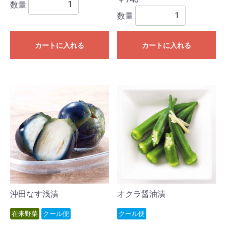
数量
数量
カートに入れる
カートに入れる
沖田なす浅漬
オクラ醤油漬
在来野菜
クール便
クール便