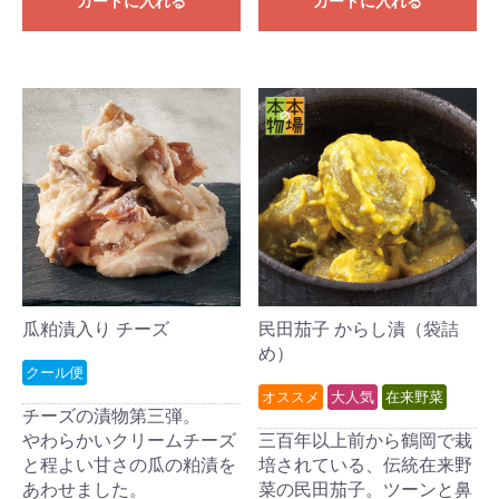
カートに入れる
カートに入れる
瓜粕漬入り チーズ
民田茄子 からし漬（袋詰
め）
クール便
オススメ
大人気
在来野菜
チーズの漬物第三弾。
やわらかいクリームチーズ
三百年以上前から鶴岡で栽
と程よい甘さの瓜の粕漬を
培されている、伝統在来野
あわせました。
菜の民田茄子。ツーンと鼻