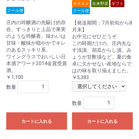
オススメ
在来野菜
ギフト
クール便
クール便
庄内の吟醸酒の先駆け的存
【発送期間：7月初旬から8
在。すっきりと上品で果実
月末】
のような吟醸香。味わいは
お中元にぜひどうぞ
甘味・酸味が穏やかでキレ
この時期だけの、庄内丸な
のあるスッキリ系。
す浅漬、胡瓜からし漬、み
ワイングラスでおいしい日
ょうが甘酢漬など、夏の食
本酒アワード2014金賞受賞
卓に欠かせない産地ならで
酒。
はの味を取り揃えました。
￥1,100
￥5,383
数量
数量
カートに入れる
カートに入れる