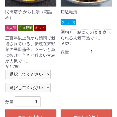
民田茄子 からし漬（箱詰
切込粕漬
め）
クール便
大人気
在来野菜
ギフト
酒粕と一緒にそのまま食べ
三百年以上前から鶴岡で栽
られる人気商品です。
培されている、伝統在来野
￥322
菜の民田茄子。ツーンと鼻
数量
に抜ける辛さと程よい甘み
が人気です。
￥1,780
数量
カートに入れる
カートに入れる