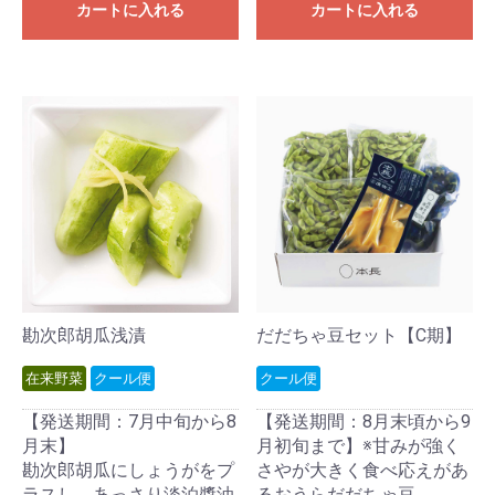
カートに入れる
カートに入れる
勘次郎胡瓜浅漬
だだちゃ豆セット【C期】
在来野菜
クール便
クール便
【発送期間：7月中旬から8
【発送期間：8月末頃から9
月末】
月初旬まで】※甘みが強く
勘次郎胡瓜にしょうがをプ
さやが大きく食べ応えがあ
ラスし、あっさり淡泊醬油
るおうらだだちゃ豆