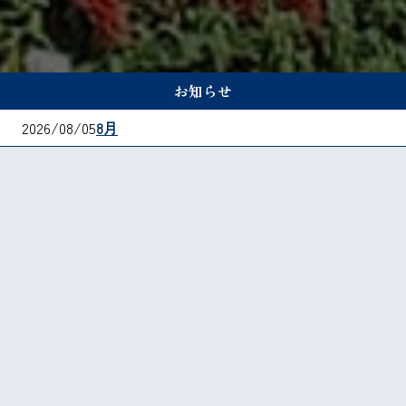
お知らせ
2026/07/01
7月
庄内の自然の恵みを生かし、
皆様
の豊かな食文化の創造の貢献しま
す
本長は鶴岡大山の地で商売をはじめ100余年がたちまし
た。
創業以来地元山形産の野菜にこだわり、また酒粕も庄内
のものを使い続けております。「庄内の自然の恵みを生
かし、皆様の豊かな食文化の創造の貢献します」を社是