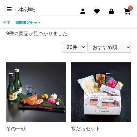
0
全て
|
期間限定セット
9件
の商品が見つかりました
冬の一献
寒だらセット