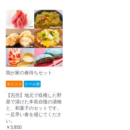
我が家の春待ちセット
オススメ
クール便
【完売】地元で収穫した野
菜で漬けた本長自慢の漬物
と、和菓子のセットです。
一足早い春を感じてくださ
い。
￥3,850