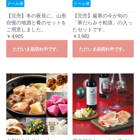
クール便
クール便
【完売】冬の夜長に、山形
【完売】厳寒の今が旬の
自慢の地酒と肴のセットを
「寒だらみそ粕漬」の入っ
ご用意しました。
たセットです。
￥4,905
￥3,982
ただいま品切れ中です。
ただいま品切れ中です。