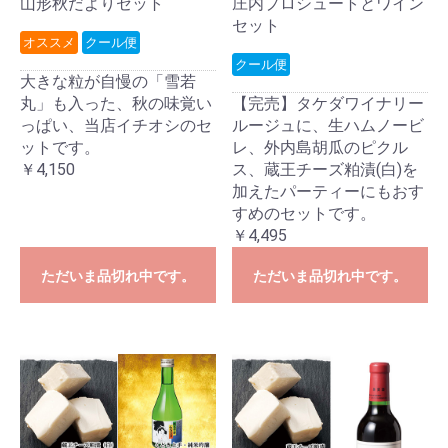
山形秋だよりセット
庄内プロシュートとワイン
セット
オススメ
クール便
クール便
大きな粒が自慢の「雪若
丸」も入った、秋の味覚い
【完売】タケダワイナリー
っぱい、当店イチオシのセ
ルージュに、生ハムノービ
ットです。
レ、外内島胡瓜のピクル
￥4,150
ス、蔵王チーズ粕漬(白)を
加えたパーティーにもおす
すめのセットです。
￥4,495
ただいま品切れ中です。
ただいま品切れ中です。