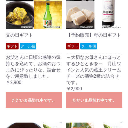
父の日ギフト
【予約販売】母の日ギフト
ギフト
クール便
ギフト
クール便
お父さんに日頃の感謝の気
～大切なお母さんにほっと
持ちを込めて、お酒のおつ
するひとときを～ 月山ワ
まみにぴったりな、詰合せ
インと人気の蔵王クリーム
をご用意致しました。
チーズの漬物2種の詰合せ
￥2,900
です。
￥2,900
ただいま品切れ中です。
ただいま品切れ中です。