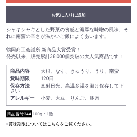
お気に入りに追加
シャキシャキとした野菜の食感と濃厚な味噌の風味、そ
れに南蛮の辛さが温かいご飯によくあいます。
鶴岡商工会議所 新商品大賞受賞！
発売以来、販売累計38,000個突破の大人気商品です！
商品内容
大根、なす、きゅうり、うり、南蛮
賞味期限
120日
保存方法
直射日光、高温多湿を避け保存して下
さい
アレルギー
小麦、大豆、りんご、豚肉
商品番号344
100g・1瓶
※
賞味期限についてはこちらをご覧ください。