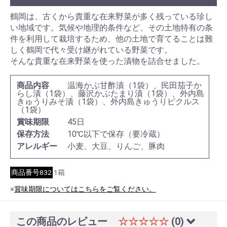
鶴岡は、古くから貴重な在来野菜が多く残っている珍し
い地域です。気候や地理的条件など、その土地特有の条
件を利用して栽培するため、他の土地で育てることは難
しく鶴岡で代々受け継がれている野菜です。
そんな貴重な在来野菜を使った漬物を詰合せました。
商品内容
温海かぶ甘酢漬（1袋）、民田茄子か
らし漬（1袋）、藤沢かぶたまり漬（1袋）、外内島
きゅうりみそ漬（1袋）、外内島きゅうりピクルス
（1袋）
賞味期限
45日
保存方法
10℃以下で保存（要冷蔵）
アレルギー
小麦、大豆、りんご、豚肉
商品番号832
1箱
※
賞味期限についてはこちらをご覧ください。
この商品のレビュー
☆☆☆☆☆
(0)