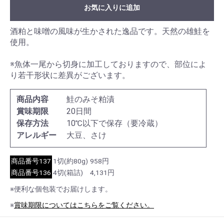
お気に入りに追加
酒粕と味噌の風味が生かされた逸品です。天然の雄鮭を
使用。
※魚体一尾から切身に加工しておりますので、部位によ
り若干形状に差異がございます。
商品内容
鮭のみそ粕漬
賞味期限
20日間
保存方法
10℃以下で保存（要冷蔵）
アレルギー
大豆、さけ
商品番号137
1切(約80g)
958円
商品番号136
4切(箱詰)
4,131円
※便利な個包装でお届けします。
※
賞味期限についてはこちらをご覧ください。