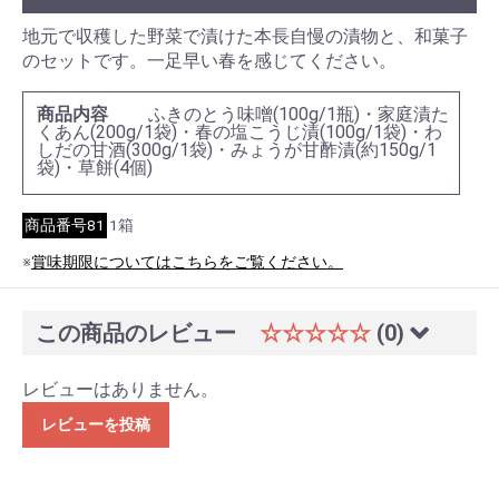
地元で収穫した野菜で漬けた本長自慢の漬物と、和菓子
のセットです。一足早い春を感じてください。
商品内容
ふきのとう味噌(100g/1瓶)・家庭漬た
くあん(200g/1袋)・春の塩こうじ漬(100g/1袋)・わ
しだの甘酒(300g/1袋)・みょうが甘酢漬(約150g/1
袋)・草餅(4個)
商品番号81
1箱
※
賞味期限についてはこちらをご覧ください。
この商品のレビュー
☆☆☆☆☆
(0)
レビューはありません。
レビューを投稿