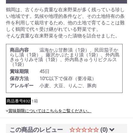
鶴岡は、古くから貴重な在来野菜が多く残っている珍し
い地域です。気候や地理的条件など、その土地特有の条
件を利用して栽培するため、他の土地で育てることは難
しく鶴岡で代々受け継がれている野菜です。
そんな貴重な在来野菜を使った漬物を詰合せました。
商品内容
温海かぶ甘酢漬（1袋）、民田茄子か
らし漬（1袋）、藤沢かぶたまり漬（1袋）、外内島
きゅうりみそ漬（1袋）、外内島きゅうりピクルス
（1袋）
賞味期限
45日
保存方法
10℃以下で保存（要冷蔵）
アレルギー
小麦、大豆、りんご、豚肉
商品番号832
1箱
※
賞味期限についてはこちらをご覧ください。
この商品のレビュー
☆☆☆☆☆
(0)